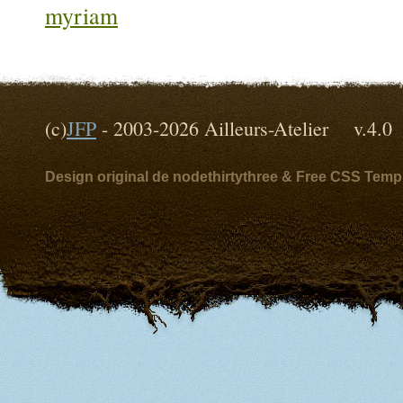
myriam
(c)
JFP
- 2003-2026 Ailleurs-Atelier v
Design original de nodethirtythree & Free CSS Temp