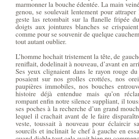
marmonner la bouche édentée. La main veinée
genou, se soulevait lentement pour attraper
geste las retombait sur la flanelle fripée d
doigts aux jointures blanches se crispaient 
comme pour se souvenir de quelque cauchema
tout autant oublier.
L’homme hochait tristement la tête, de gauche 
reniflait, dodelinait à nouveau, d’avant en arr
Ses yeux clignaient dans le rayon rouge du 
posaient sur nos grolles crottées, nos orei
paupières immobiles, nos bouches entrouve
histoire déjà entendue mais qu’on récla
rompant enfin notre silence suppliant, il touss
ses poches à la recherche d’un grand mouch
lequel il crachait avant de le faire disparaît
veste, toussait à nouveau pour éclaircir sa
sourcils et inclinait le chef à gauche en ess
quand diable tout cela avait bien pu commenc