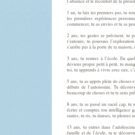
l’absence et le réconfort de la prése
1 an, tu fais tes premiers pas, tu t
tes premières expériences personne
commencer, tu as envies et tu as peu
2 ans, tes gestes se précisent, tu 
t’entoure, tu poursuis l’exploratio
s’arrête pas à la porte de ta maison
3 ans, tu rentres à l’école. En que
deviens propre petit à petit, tu ma
toi, tu apprends à vivre avec eux, c’e
5 ans, tu as appris plein de choses e
débuts de l’autonomie. Tu découvres
beaucoup de choses et tu te sens pr
8 ans, tu as passé un sacré cap, tu n’
écrire et compter, ton intelligence g
sautes, tu ris, tu danses, tu pleures 
13 ans, tu entres dans l’adolesce
famille et de l’école, tu te découvre