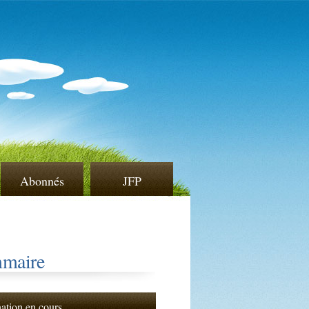
Abonnés
JFP
maire
nation en cours