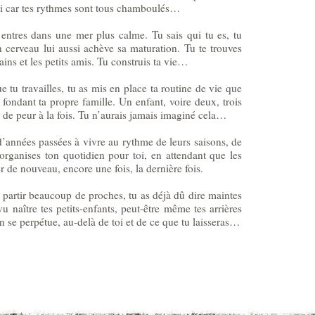
ssi car tes rythmes sont tous chamboulés…
 entres dans une mer plus calme. Tu sais qui tu es, tu
n cerveau lui aussi achève sa maturation. Tu te trouves
opains et les petits amis. Tu construis ta vie…
e tu travailles, tu as mis en place ta routine de vie que
n fondant ta propre famille. Un enfant, voire deux, trois
 de peur à la fois. Tu n’aurais jamais imaginé cela…
t d’années passées à vivre au rythme de leurs saisons, de
organises ton quotidien pour toi, en attendant que les
r de nouveau, encore une fois, la dernière fois.
 partir beaucoup de proches, tu as déjà dû dire maintes
vu naître tes petits-enfants, peut-être même tes arrières
in se perpétue, au-delà de toi et de ce que tu laisseras…